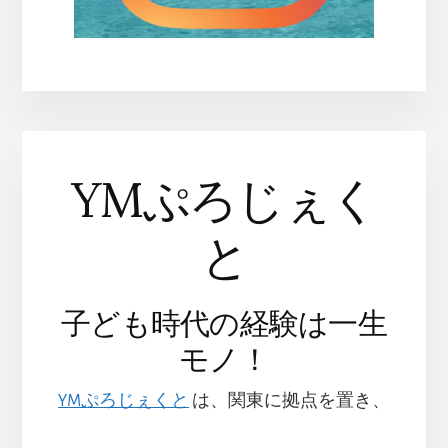
YMぷろじぇく
と
子ども時代の経験は一生
モノ！
YMぷろじぇくと
は、関東に拠点を置き、