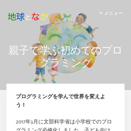
Skip
to
メニュー
content
親子で学ぶ初めてのプロ
グラミング
プログラミングを学んで世界を変えよ
う！
2017年3月に文部科学省は小学校でのプロ
グラミング必修化しました。子ども向け