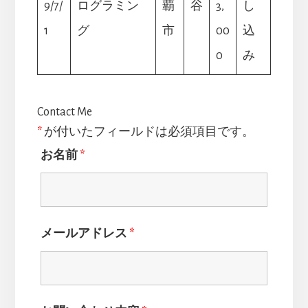
9/7/
ログラミン
覇
谷
3,
し
1
グ
市
00
込
0
み
Contact Me
*
が付いたフィールドは必須項目です。
お名前
*
メールアドレス
*