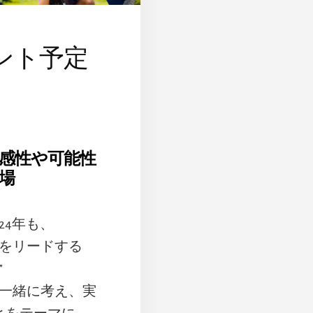
ベント予定
感性や可能性
場
24年も、
をリードする
”
一緒に考え、実