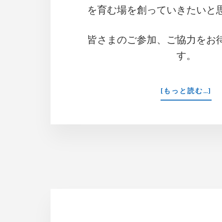
を育む場を創っていきたいと
皆さまのご参加、ご協力をお
す。
AB
[もっと読む…]
20
年
開
催
イ
ベ
ン
ト
予
定