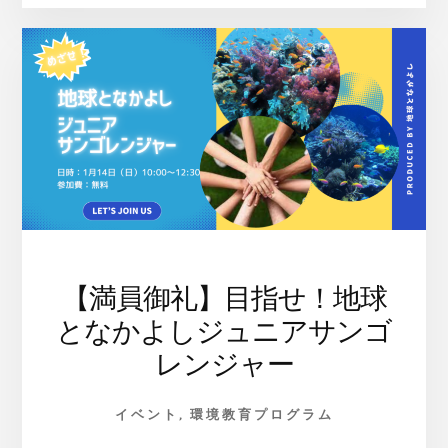
シ
ア
タ
ー
～
見
て、
聴
い
て、
小
さ
な
【満員御礼】目指せ！地球
一
となかよしジュニアサンゴ
歩
か
レンジャー
ら
未
来
イベント
,
環境教育プログラム
を