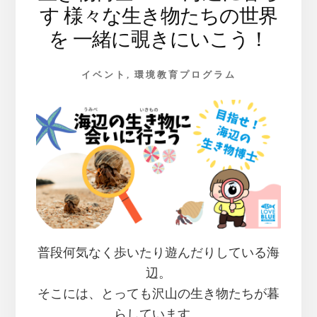
て
す 様々な生き物たちの世界
く
を 一緒に覗きにいこう！
る！
イベント
,
環境教育プログラム
普段何気なく歩いたり遊んだりしている海
辺。
そこには、とっても沢山の生き物たちが暮
らしています。