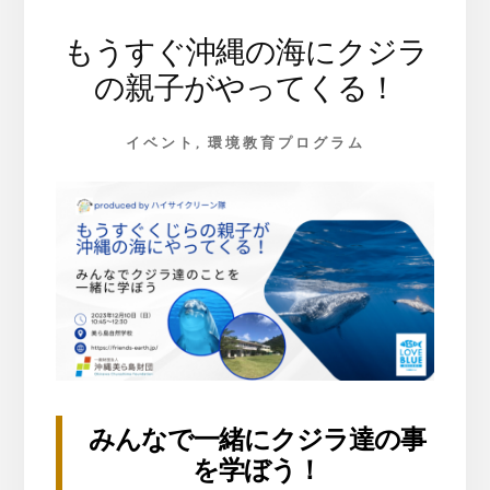
ジ
ュ
もうすぐ沖縄の海にクジラ
ニ
の親子がやってくる！
ア
サ
ン
イベント
,
環境教育プログラム
ゴ
レ
ン
ジ
ャ
ー
みんなで一緒にクジラ達の事
を学ぼう！