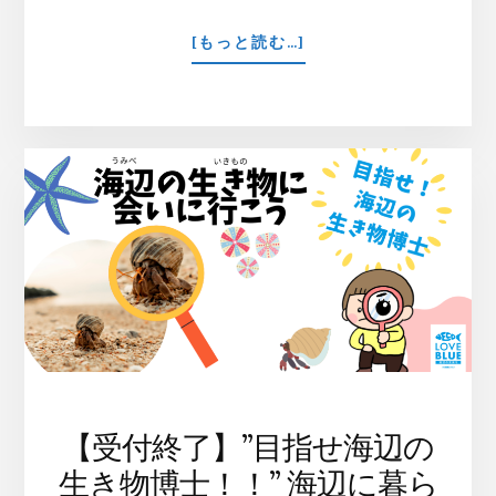
ABOUT
[もっと読む…]
も
う
す
ぐ
沖
縄
の
海
に
ク
ジ
ラ
の
親
子
が
【受付終了】”目指せ海辺の
や
生き物博士！！” 海辺に暮ら
っ