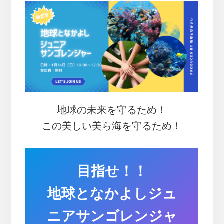
変
え
よ
う
～
地球の未来を守るため！
この美しい美ら海を守るため！
目指せ！！
地球となかよしジュ
ニアサンゴレンジャ