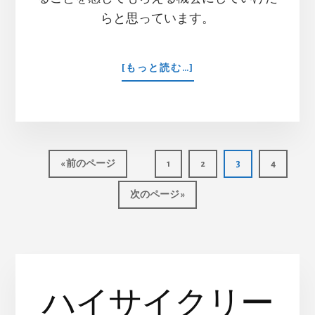
らと思っています。
ABOUT
[もっと読む…]
美
ら
海
を
守
り、
移
ペ
ペ
ペ
ペ
«
前のページ
1
2
3
4
旬
動
ー
ー
ー
ー
の
移
ジ
ジ
ジ
ジ
次のページ »
恵
動
み
を
楽
し
も
ハイサイクリー
う！