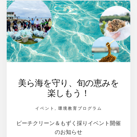
指
せ
海
辺
の
生
き
物
博
士！！”
海
辺
美ら海を守り、旬の恵みを
に
楽しもう！
暮
ら
す
イベント
,
環境教育プログラム
様々
な
ビーチクリーン＆もずく採りイベント開催
生
のお知らせ
き