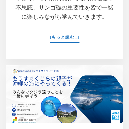
不思議、サンゴ礁の重要性を皆で一緒
に楽しみながら学んでいきます。
ABOUT
[もっと読む…]
【満
員
御
礼】
目
指
せ！
地
球
と
な
か
よ
し