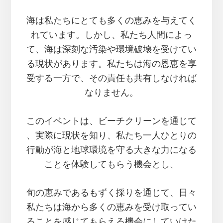
物
た
海は私たちにとても多くの恵みを与えてく
ち
れています。しかし、私たち人間によっ
の
世
て、海は深刻な汚染や環境破壊を受けてい
界
る現状があります。私たちは海の恩恵を享
を
受する一方で、その責任も共有しなければ
一
緒
なりません。
に
覗
このイベントは、ビーチクリーンを通じて
き
に
、実際に現状を知り、私たち一人ひとりの
い
行動が海と地球環境を守る大きな力になる
こ
ことを体験してもらう機会とし、
う！
旬の恵みであるもずく採りを通じて、日々
私たちは海から多くの恵みを受け取ってい
ることを感じてもらえる機会にしていけた