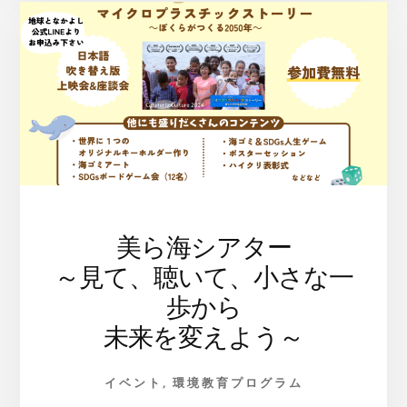
た
ち
と
自
然
の
架
け
橋
に
–
美ら海シアター
～見て、聴いて、小さな一
歩から
未来を変えよう～
イベント
,
環境教育プログラム