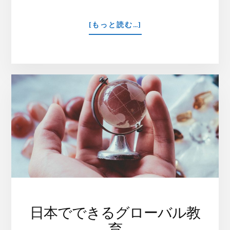
ABOUT
[もっと読む…]
「暮
ら
す
よ
う
に」
滞
在
す
る
海
外
旅
行
日本でできるグローバル教
育