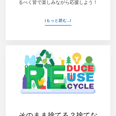
るべく皆で楽しみながら応援しよう！
ABOUT
[もっと読む…]
【10
月
3
日
に
延
期
と
な
り
ま
し
た】
第
3
回
そのまま捨てる？捨てな