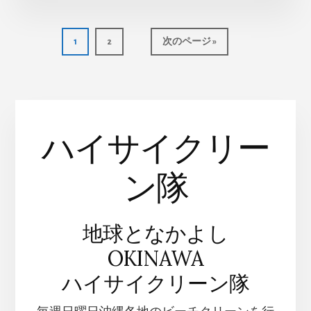
で
き
る
ペ
ペ
移
1
2
次のページ »
グ
ー
ー
動
ロ
ジ
ジ
ー
バ
ル
教
ハイサイクリー
育
ン隊
地球となかよし
OKINAWA
ハイサイクリーン隊