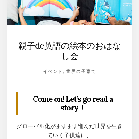
親子de英語の絵本のおはな
し会
イベント
,
世界の子育て
Come on! Let’s go read a
story！
グローバル化がますます進んだ世界を生き
ていく子供達に、