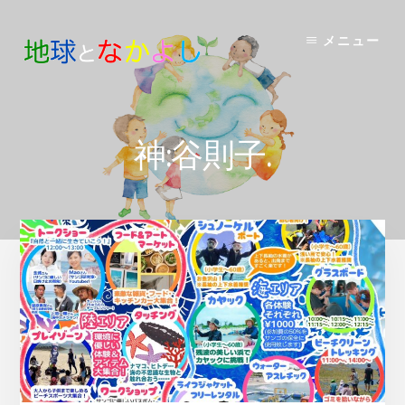
Skip
to
メニュー
content
神:谷則子.