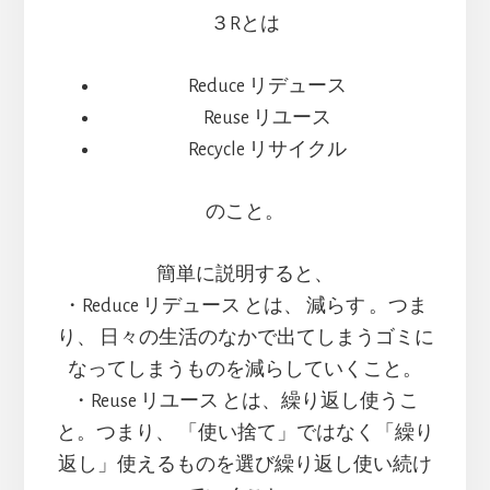
ノ
３Rとは
ー
再
Reduce リデュース
生
Reuse リユース
プ
ロ
Recycle リサイクル
ジ
ェ
のこと。
ク
ト
～
簡単に説明すると、
・Reduce リデュース とは、 減らす 。つま
り、 日々の生活のなかで出てしまうゴミに
なってしまうものを減らしていくこと。
・Reuse リユース とは、繰り返し使うこ
と。つまり、 「使い捨て」ではなく「繰り
返し」使えるものを選び繰り返し使い続け