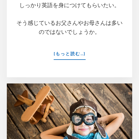
しっかり英語を身につけてもらいたい。
そう感じているお父さんやお母さんは多い
のではないでしょうか。
ABOUT
[もっと読む…]
親
子
DE
英
語
の
絵
本
の
お
は
な