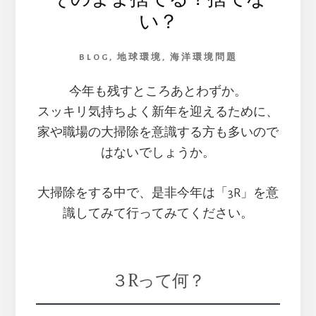
オ
い？
ー
シ
ャ
BLOG
,
地球環境
,
海洋環境問題
ン
フ
今年も残すところあとわずか。
ェ
スッキリ気持ちよく新年を迎えるために、
ス
タ
家や職場の大掃除を意識する方も多いので
2026
はないでしょうか。
～
鳳
の
大掃除をする中で、是非今年は「3R」を意
よ
識してみて行ってみてください。
う
に
甦
れ！
３Rって何？
残
波
イ