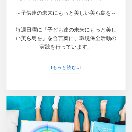
～子供達の未来にもっと美しい美ら島を～
毎週日曜に「子ども達の未来にもっと美し
い美ら島を」を合言葉に、環境保全活動の
実践を行っています。
ABOUT
[もっと読む…]
ハ
イ
サ
イ
ク
リ
ー
ン
隊